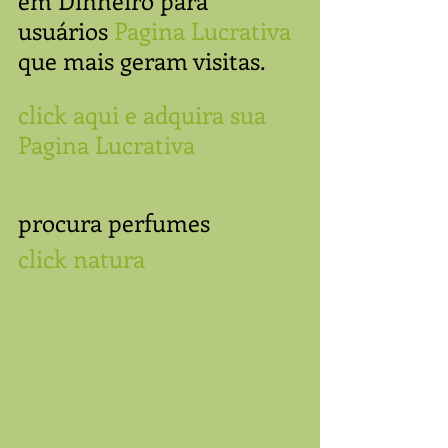
em Dinheiro para 
usuários 
Pagina Lucrativa
que mais geram visitas. 
click aqui e adquira sua 
Pagina Lucrativa
procura perfumes  
click natura