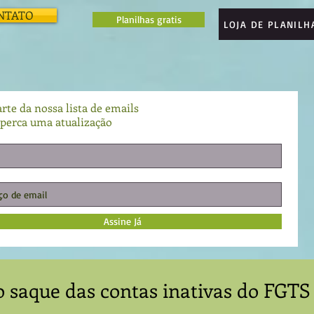
NTATO
Planilhas gratis
LOJA DE PLANILH
rte da nossa lista de emails
perca uma atualização
Assine Já
 saque das contas inativas do FGTS