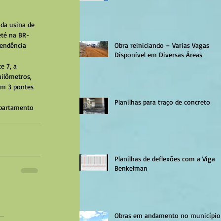
da usina de 
eté na BR- 
tendência 
Obra reiniciando – Varias Vagas
Disponível em Diversas Áreas
e 7, a 
ilômetros, 
ém 3 pontes 
Planilhas para traço de concreto
partamento 
Planilhas de deflexões com a Viga
Benkelman
Obras em andamento no município