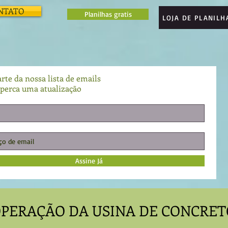
NTATO
Planilhas gratis
LOJA DE PLANILH
rte da nossa lista de emails
perca uma atualização
Assine Já
OPERAÇÃO DA USINA DE CONCRET