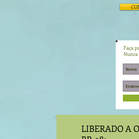
CO
Faça pa
Nunca 
LIBERADO A 