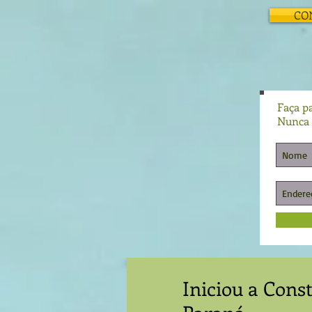
CO
Faça pa
Nunca 
Iniciou a Cons