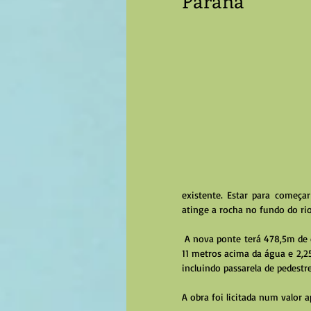
Paraná
existente. Estar para começa
atinge a rocha no fundo do rio
 A nova ponte terá 478,5m de extensão, 162m de vão livre (o maior do Paraná), 11 pilares com 10m cravados na rocha, 
11 metros acima da água e 2,2
incluindo passarela de pedestre
A obra foi licitada num valor