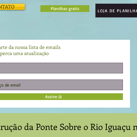
NTATO
Planilhas gratis
LOJA DE PLANILH
rte da nossa lista de emails
perca uma atualização
Assine Já
trução da Ponte Sobre o Rio Iguaçu 