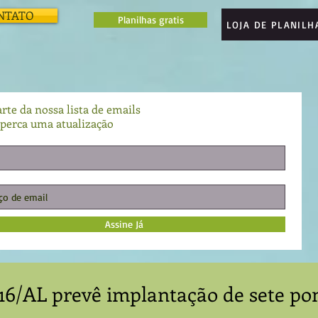
NTATO
Planilhas gratis
LOJA DE PLANILH
rte da nossa lista de emails
perca uma atualização
Assine Já
16/AL prevê implantação de sete po