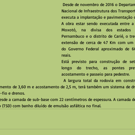
 Desde de novembro de 2016 o Departamento 
Nacional de Infraestrutura dos Transport
executa a implantação e pavimentação 
A obra estar sendo executada entre a 
Moxotó, na divisa dos estados d
Pernambuco e o distrito de Carié, o tr
extensão de cerca de 47 Km com um i
do Governo Federal aproximado de 60
reais.
Está previsto para construção de se
longo do trecho, as pontes previ
acostamento e passeio para pedestre.
 A largura total da rodovia em construção será de 
lamento de 3,60 m e acostamento de 2,5 m, terá também um sistema de d
o-fio e drenos.
esde a camada de sub-base com 22 centímetros de espessura. A camada de
 (TSD) com banho diluído de emulsão asfáltica no final.