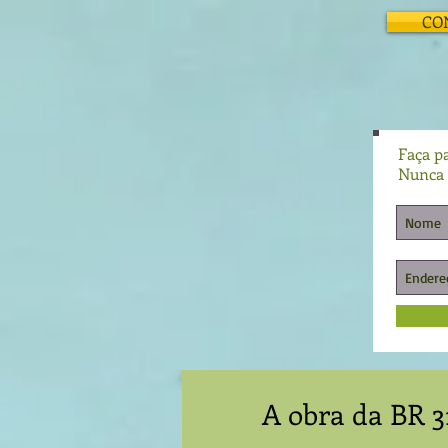
CO
Faça pa
Nunca 
A obra da BR 3