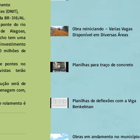
es (DNIT), 
da BR-316/AL.
ponte do rio 
Obra reiniciando – Varias Vagas
e Alagoas, 
Disponível em Diversas Áreas
echo tem uma 
nvestimento 
 milhões de 
te pontes no 
Planilhas para traço de concreto
stas terão 
renagem com, 
Planilhas de deflexões com a Viga
 rolamento é 
Benkelman
Obras em andamento no município