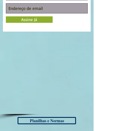
Assine Já
Planilhas e Normas