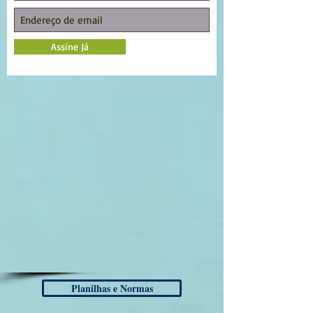
Assine Já
Planilhas e Normas