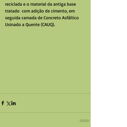
reciclada e o material da antiga base 
tratado  com adição de cimento, em 
seguida camada de Concreto Asfáltico 
Usinado a Quente (CAUQ).