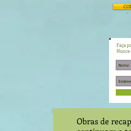
CO
Faça pa
Nunca 
Obras de reca