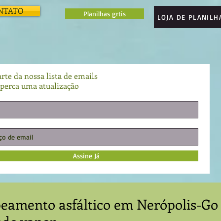
NTATO
Planilhas grtis
LOJA DE PLANILH
rte da nossa lista de emails
perca uma atualização
Assine Já
peamento asfáltico em Nerópolis-Go