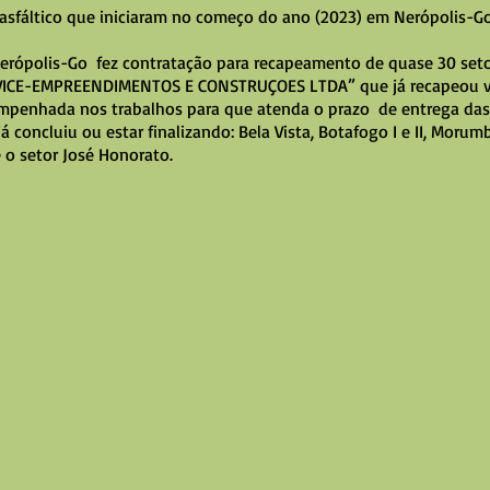
asfáltico que iniciaram no começo do ano (2023) em Nerópolis-Go
Nerópolis-Go  fez contratação para recapeamento de quase 30 setor
ICE-EMPREENDIMENTOS E CONSTRUÇOES LTDA” que já recapeou va
mpenhada nos trabalhos para que atenda o prazo  de entrega das 
á concluiu ou estar finalizando: Bela Vista, Botafogo I e II, Morumb
e o setor José Honorato.