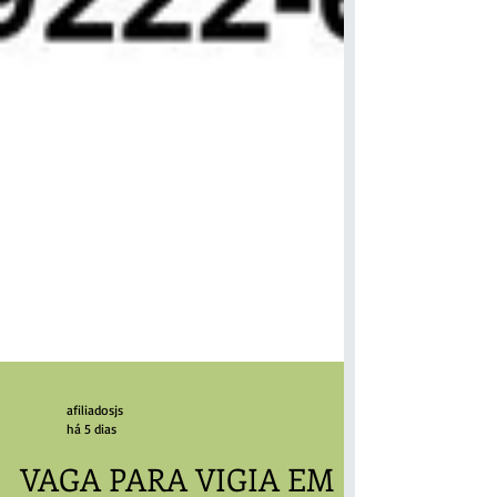
afiliadosjs
há 5 dias