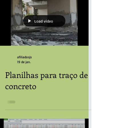
compactadores, motorista de caminhão pipa,
auxiliar de mecânica, vigia entre outros. Salários:
Ajudante – 1.623,00 + 200,00 de cesta básica ,
alimentação na empresa+ vale transporte.
Lubrificado – 3000,00 + 40% de insalubridade +
200,00 de cesta básica, alimentação na empresa +
vale
Load video
afiliadosjs
19 de jan.
Planilhas para traço de
concreto