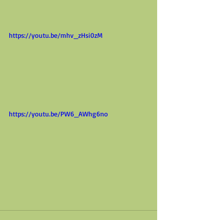
https://youtu.be/mhv_zHsi0zM
https://youtu.be/PW6_AWhg6no