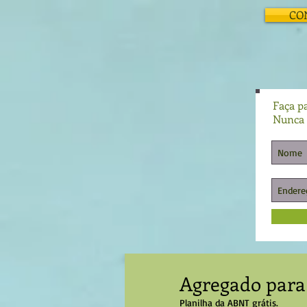
CO
Faça pa
Nunca 
Agregado para
Planilha da ABNT grátis.