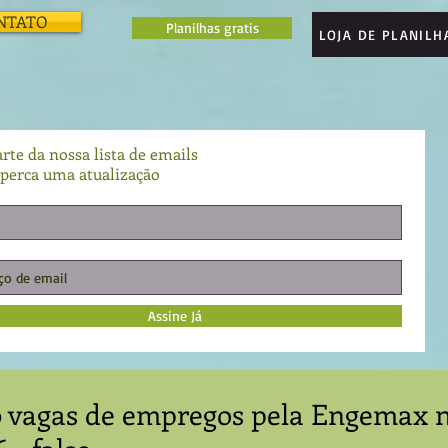
NTATO
Planilhas gratis
LOJA DE PLANILH
rte da nossa lista de emails
perca uma atualização
Assine Já
0 vagas de empregos pela Engemax 