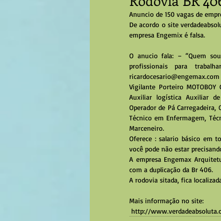
Rodovia BR 406
Anuncio de 150 vagas de empr
De acordo o site verdadeabsol
empresa Engemix é falsa.
O anucio fala: – “Quem sou
profissionais para trabal
ricardocesario@engemax.com  
Vigilante Porteiro MOTOBOY Co
Auxiliar logística Auxiliar 
Operador de Pá Carregadeira, 
Técnico em Enfermagem, Técnico
Marceneiro.
Oferece : salario básico em t
você pode não estar precisand
A empresa Engemax Arquitetu
com a duplicação da Br 406.
A rodovia sitada, fica localiza
Mais informação no site:
 http://www.verdadeabsoluta