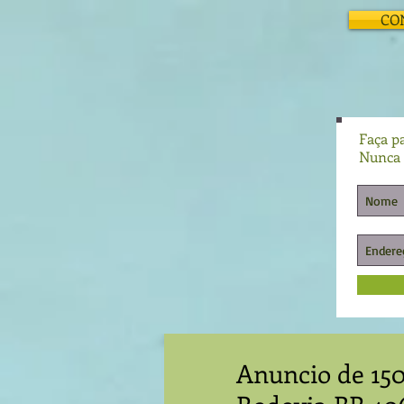
CO
Faça pa
Nunca 
Anuncio de 15