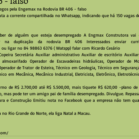
 - falso
egos pela Engemax na Rodovia BR 406 - falso
uta a corrente compartilhada no Whatsapp, indicando que há 150 vagas d
ber de alguém que esteja desempregado A Engmax Construtora vai co
har na duplicação da rodovia BR 406 Interessados enviar curri
ou ligar no 84 98863 6376 ( Watspp) falar com Ricardo Cesário
peira Secretária Auxiliar administrativo Auxiliar de escritório Auxilia
de almoxarifado Operador de Escavadeiras hidráulicas, Operador de Mot
Operador de Trator de Esteira, Técnico em Geologia, Técnico em Segurança
 em Mecânica, Mecânico Industrial, Eletricista, Eletrônico, Eletrotécnic
orno de R$ 2.700,00 até R$ 5.500,00, mais tiquete R$ 620,00 -plano de s
o, mas pode ter um amigo pai de família desempregado. Divulgue. Repassa
ra e Construção Emitiu nota no Facebook que a empresa não tem qual
da no Rio Grande do Norte, ela liga Natal a Macau.
.com/