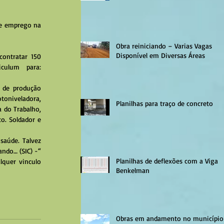
e emprego na 
Obra reiniciando – Varias Vagas
Disponível em Diversas Áreas
ntratar 150 
culum para: 
r de produção 
oniveladora, 
Planilhas para traço de concreto
 do Trabalho, 
o. Soldador e 
aúde. Talvez 
ndo… (SIC) -“
Planilhas de deflexões com a Viga
quer vinculo 
Benkelman
Obras em andamento no município