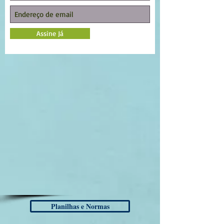
Assine Já
Planilhas e Normas